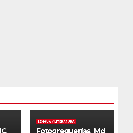
LENGUA Y LITERATURA
dC
Fotogreguerías_Md