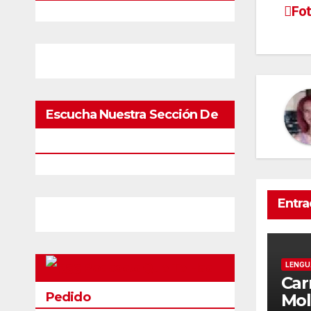
Fo
Escucha Nuestra Sección De
Pódcast
Entra
LENGU
Podcasts Que Te Has
Car
Pedido
Mol