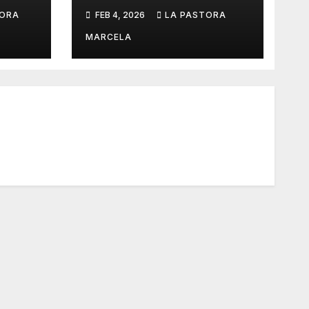
TORA
FEB 4, 2026
LA PASTORA
no»
MARCELA