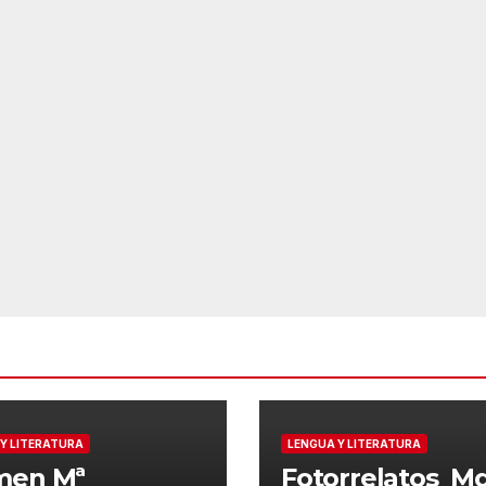
Y LITERATURA
LENGUA Y LITERATURA
men Mª
Fotorrelatos_M