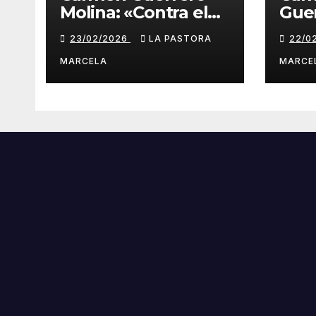
Molina: «Contra el
Guer
olvido»
«Qui
23/02/2026
LA PASTORA
22/0
seña
MARCELA
MARCE