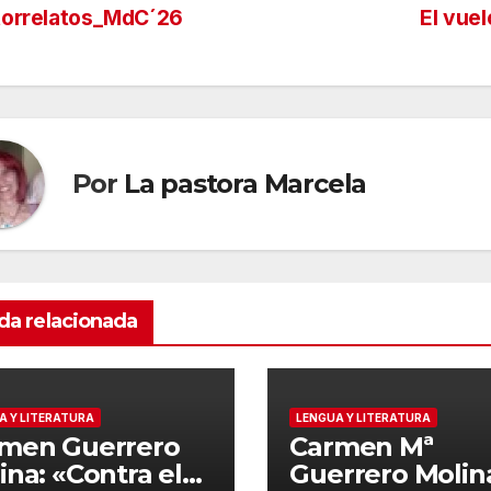
torrelatos_MdC´26
El vuel
Por
La pastora Marcela
da relacionada
A Y LITERATURA
LENGUA Y LITERATURA
men Guerrero
Carmen Mª
ina: «Contra el
Guerrero Molin