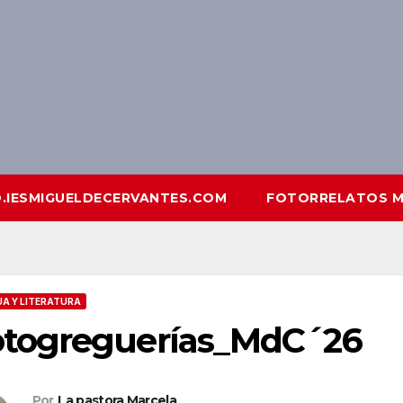
O.IESMIGUELDECERVANTES.COM
FOTORRELATOS M
A Y LITERATURA
otogreguerías_MdC´26
Por
La pastora Marcela