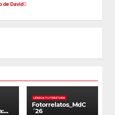
o de David
LENGUA Y LITERATURA
Fotorrelatos_MdC
a:
´26