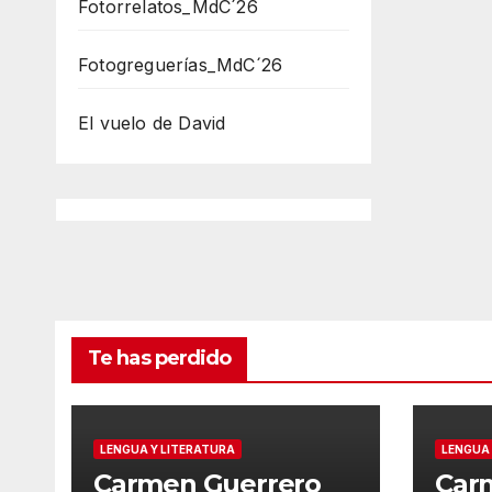
Fotorrelatos_MdC´26
Fotogreguerías_MdC´26
El vuelo de David
Te has perdido
LENGUA Y LITERATURA
LENGUA 
Carmen Guerrero
Car