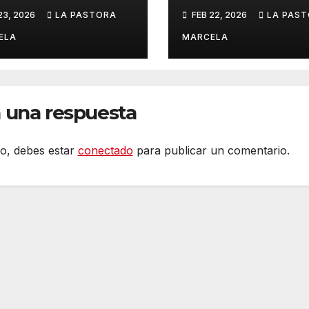
ido»
«Quizá sea una
23, 2026
LA PASTORA
FEB 22, 2026
LA PAS
señal del desti
ELA
MARCELA
 una respuesta
to, debes estar
conectado
para publicar un comentario.