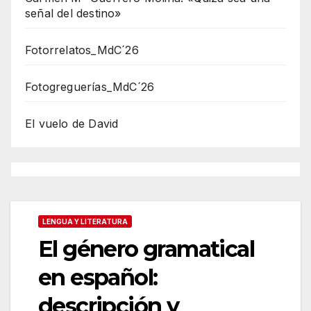
señal del destino»
Fotorrelatos_MdC´26
Fotogreguerías_MdC´26
El vuelo de David
LENGUA Y LITERATURA
El género gramatical
en español:
descripción y