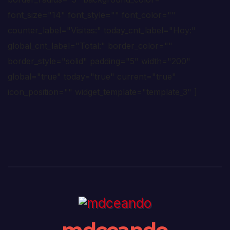
font_size="14" font_style="" font_color=""
counter_label="Visitas:" today_cnt_label="Hoy:"
global_cnt_label="Total:" border_color=""
border_style="solid" padding="5" width="200"
global="true" today="true" current="true"
icon_position="" widget_template="template_3" ]