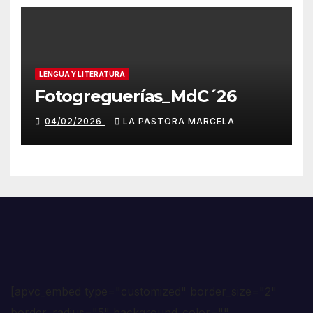
LENGUA Y LITERATURA
Fotogreguerías_MdC´26
04/02/2026
LA PASTORA MARCELA
[apvc_embed type="customized" border_size="2"
border_radius="5" background_color=""