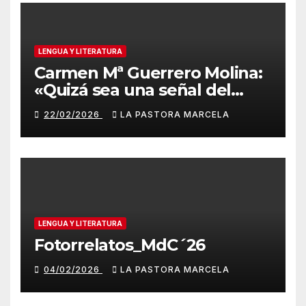
LENGUA Y LITERATURA
Carmen Mª Guerrero Molina:
«Quizá sea una señal del
destino»
22/02/2026
LA PASTORA MARCELA
LENGUA Y LITERATURA
Fotorrelatos_MdC´26
04/02/2026
LA PASTORA MARCELA