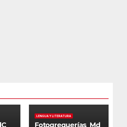
LENGUA Y LITERATURA
dC
Fotogreguerías_Md