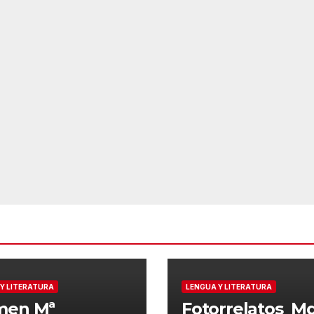
Y LITERATURA
LENGUA Y LITERATURA
men Mª
Fotorrelatos_M