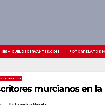
O.IESMIGUELDECERVANTES.COM
FOTORRELATOS M
A Y LITERATURA
critores murcianos en la 
Por
La pastora Marcela