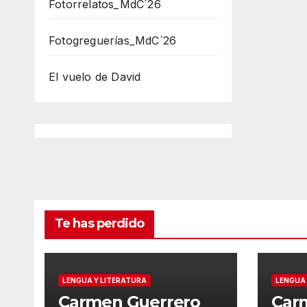
Fotorrelatos_MdC´26
Fotogreguerías_MdC´26
El vuelo de David
Te has perdido
LENGUA Y LITERATURA
LENGUA 
Carmen Guerrero
Car