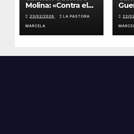
Molina: «Contra el
Guer
olvido»
«Qui
23/02/2026
LA PASTORA
22/0
seña
MARCELA
MARCE