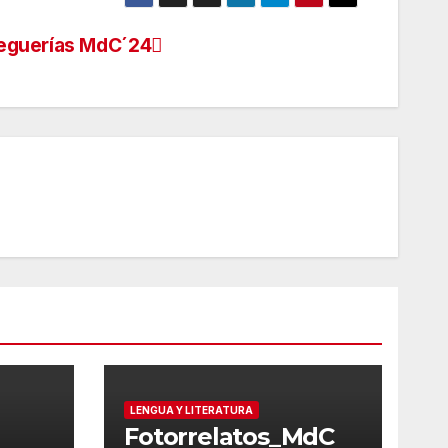
eguerías MdC´24
LENGUA Y LITERATURA
Fotorrelatos_MdC