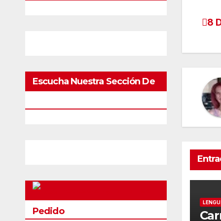
8 
Escucha Nuestra Sección De
Pódcast
Entra
Podcasts Que Te Has
LENGU
Pedido
Car