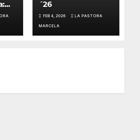
a:
´26
TORA
FEB 4, 2026
LA PASTORA
no»
MARCELA