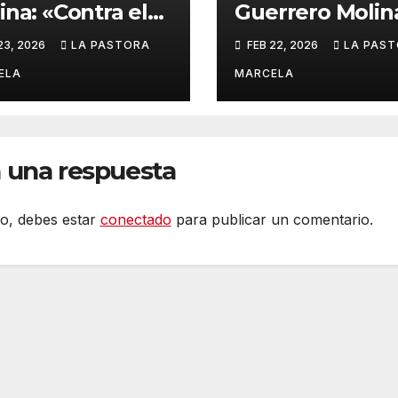
ina: «Contra el
Guerrero Molin
ido»
«Quizá sea una
23, 2026
LA PASTORA
FEB 22, 2026
LA PAS
señal del desti
ELA
MARCELA
 una respuesta
to, debes estar
conectado
para publicar un comentario.