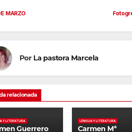
DE MARZO
Fotogr
Por
La pastora Marcela
da relacionada
A Y LITERATURA
LENGUA Y LITERATURA
men Guerrero
Carmen Mª