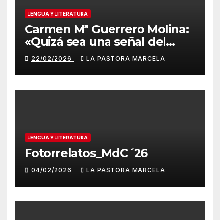
LENGUA Y LITERATURA
Carmen Mª Guerrero Molina:
«Quizá sea una señal del
destino»
22/02/2026
LA PASTORA MARCELA
LENGUA Y LITERATURA
Fotorrelatos_MdC´26
04/02/2026
LA PASTORA MARCELA