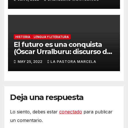
B)
HISTORIA
LENGUA Y LITERATURA
El futuro es una conquista
(Óscar Urralburu: discurso de
Graduación-2022)
MAY 25, 2022
LA PASTORA MARCELA
Deja una respuesta
Lo siento, debes estar
conectado
para publicar
un comentario.