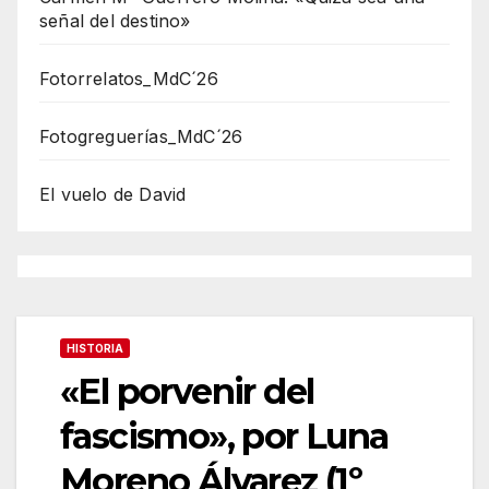
señal del destino»
Fotorrelatos_MdC´26
Fotogreguerías_MdC´26
El vuelo de David
HISTORIA
«El porvenir del
fascismo», por Luna
Moreno Álvarez (1º