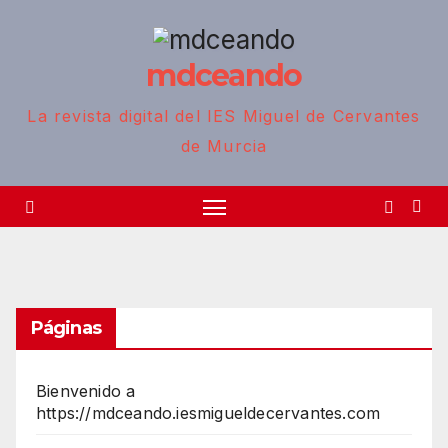
Saltar
al
mdceando
contenido
La revista digital del IES Miguel de Cervantes
de Murcia
Páginas
Bienvenido a
https://mdceando.iesmigueldecervantes.com