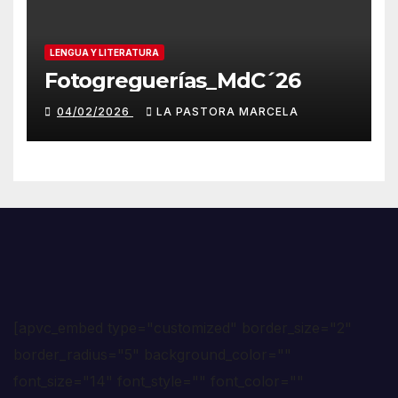
LENGUA Y LITERATURA
Fotogreguerías_MdC´26
04/02/2026
LA PASTORA MARCELA
[apvc_embed type="customized" border_size="2"
border_radius="5" background_color=""
font_size="14" font_style="" font_color=""