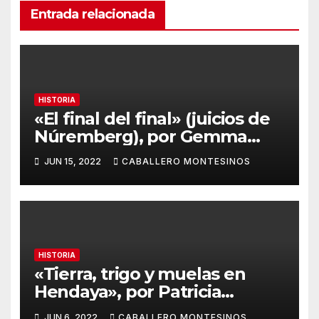
Entrada relacionada
HISTORIA
«El final del final» (juicios de
Núremberg), por Gemma
Martínez Castaño (1º
JUN 15, 2022
CABALLERO MONTESINOS
Bachillerato B)
HISTORIA
«Tierra, trigo y muelas en
Hendaya», por Patricia
Navarro Tenza (1º Bachillerato
JUN 6, 2022
CABALLERO MONTESINOS